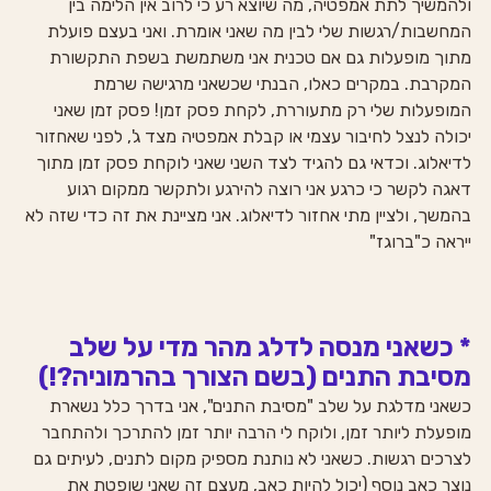
ולהמשיך לתת אמפטיה, מה שיוצא רע כי לרוב אין הלימה בין 
המחשבות/רגשות שלי לבין מה שאני אומרת. ואני בעצם פועלת 
מתוך מופעלות גם אם טכנית אני משתמשת בשפת התקשורת 
המקרבת. במקרים כאלו, הבנתי שכשאני מרגישה שרמת 
המופעלות שלי רק מתעוררת, לקחת פסק זמן! פסק זמן שאני 
יכולה לנצל לחיבור עצמי או קבלת אמפטיה מצד ג', לפני שאחזור 
לדיאלוג. וכדאי גם להגיד לצד השני שאני לוקחת פסק זמן מתוך 
דאגה לקשר כי כרגע אני רוצה להירגע ולתקשר ממקום רגוע 
בהמשך, ולציין מתי אחזור לדיאלוג. אני מציינת את זה כדי שזה לא 
ייראה כ"ברוגז"
* כשאני מנסה לדלג מהר מדי על שלב 
מסיבת התנים (בשם הצורך בהרמוניה?!)
כשאני מדלגת על שלב "מסיבת התנים", אני בדרך כלל נשארת 
מופעלת ליותר זמן, ולוקח לי הרבה יותר זמן להתרכך ולהתחבר 
לצרכים רגשות. כשאני לא נותנת מספיק מקום לתנים, לעיתים גם 
נוצר כאב נוסף (יכול להיות כאב, מעצם זה שאני שופטת את 