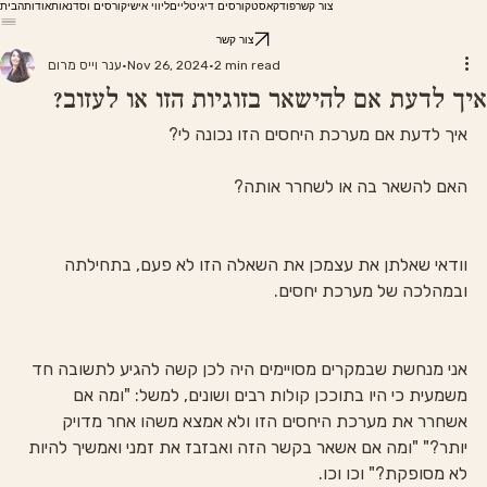
צור קשר
פודקאסט
קורסים דיגיטליים
ליווי אישי
קורסים וסדנאות
אודות
הבית
צור קשר
2 min read
Nov 26, 2024
ענר וייס מרום
איך לדעת אם להישאר בזוגיות הזו או לעזוב?
איך לדעת אם מערכת היחסים הזו נכונה לי?
האם להשאר בה או לשחרר אותה?
וודאי שאלתן את עצמכן את השאלה הזו לא פעם, בתחילתה 
ובמהלכה של מערכת יחסים.
אני מנחשת שבמקרים מסויימים היה לכן קשה להגיע לתשובה חד 
משמעית כי היו בתוככן קולות רבים ושונים, למשל: "ומה אם 
אשחרר את מערכת היחסים הזו ולא אמצא משהו אחר מדויק 
יותר?" "ומה אם אשאר בקשר הזה ואבזבז את זמני ואמשיך להיות 
לא מסופקת?" וכו וכו.