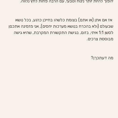
יהפוך להיות יותר נינוח וטבעי, עם הרבה פחות לחץ נלווה.
 אז אם אתן (או אתם) בצומת כלשהו בחייכן כרגע, בכל נושא 
שבעולם (ולא בהכרח בנושא מערכות יחסים), אני מזמינה אתכםן 
לסשן 1:1 איתי, בזום, בגישת התקשורת המקרבת, שהיא גישה 
מבוססת צרכים. 
מה דעתכךן?