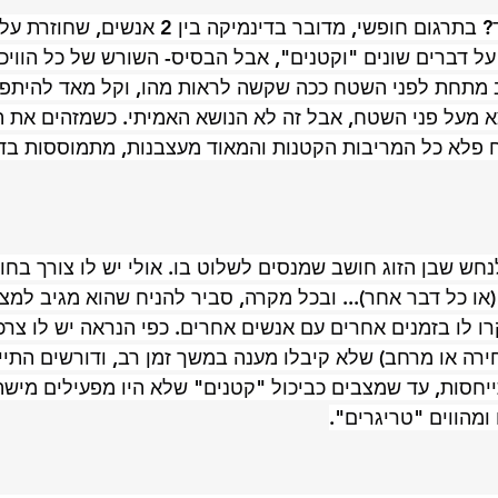
אז מה זה דינמיקת יסוד? בתרגום חופשי, מדובר בדינמי
על דברים שונים "וקטנים", אבל הבסיס- השורש של כל הוויכו
 מתחת לפני השטח ככה שקשה לראות מהו, וקל מאד להיתפס
 מעל פני השטח, אבל זה לא הנושא האמיתי. כשמזהים את הנ
ח פלא כל המריבות הקטנות והמאוד מעצבנות, מתמוססות בד
נחש שבן הזוג חושב שמנסים לשלוט בו. אולי יש לו צורך בחו
(או כל דבר אחר)... ובכל מקרה, סביר להניח שהוא מגיב למצ
רו לו בזמנים אחרים עם אנשים אחרים. כפי הנראה יש לו צרכ
חירה או מרחב) שלא קיבלו מענה במשך זמן רב, ודורשים התיי
יחסות, עד שמצבים כביכול "קטנים" שלא היו מפעילים מישה
ומהווים "טריגרים".