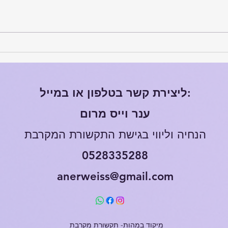
זה לא ה"מה" , אלא ה"איך" -
האם ז
קצת על חסמי תקשורת
ממה 
ליצירת קשר בטלפון או במייל:
ענר וייס מרום
הנחיה וליווי
בגישת התקשורת המקרבת
0528335288
anerweiss@gmail.com
מיקוד במהות- תקשורת מקרבת