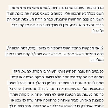
מדהים כמה פעמים אני בתגובתיות למשהו שאני פירשתי שהצד 
השני בכלל לא התכוון אליו. לפעמים כשאני מבינה את כוונת הצד 
השני, רק עצם התחושה שהבנתי, כבר מורידה מעוצמת הביקורת 
כלפיי, והצד השני נרגע, ואין לו צורך להוכיח לי את צדקתו כדי 
ש"אבין".
2. אני מבקשת מהצד השני להסביר לי באופן ענייני, למה הכוונה/ 
למה התייחס כאשר אמר ש...אני לא רואה אותו/לוקחת אותו כמובן 
מאליו, וכו
לפעמים התשובה תפתיע אותי ותעורר בי הקלה, למשל: הייתי 
שמחה אם המקרר היה יותר מלא כשאני מגיעה הביתה או הייתי 
שמח ליותר תשומת לב ושתרימי טלפון במהלך היום לומרלי שאת 
מתגעגעת אלי. מרגישיםות את ההבדל בין 2 הנוסחים? אין לי כל 
כך מה לעשות עם הטענה שאני לא רואה אותך או לוקחת אותך 
כמובנת מאליה, וסביר שאתחיל להתווכח איתך שזה לא נכון או 
אסביר ואצטדק לגבי משהו שבכלל לא התכוונת. אבל לשלוח לך 