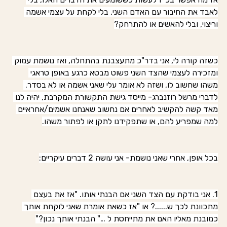
לאבד את החיבור עם האדם השני, בלי לקחת על עצמי אשמה 
וריצוי, ובלי להאשים או להתרחק?
כשזה קורה לי, אני בדר"כ מתעצבנת בהתחלה, ואז נושמת עמוק 
ומזכירה לעצמי שהצד השני פשוט מבטא כרגע באופן טראגי 
משהו שחשוב לו, ושזה לא אומר עלי שאני אשמה או לא בסדר. 
לדברי מרשל רוזנברג- מייסד גישת התקשורת המקרבת, יהיה לנו 
מאד קשה להקשיב לאחרים אם נחשוב שאנחנו אשמים/אחראיים 
למה שמפריע להם, או שתפקידנו לתקן או לפתור משהו.
בכל אופן, אחרי שאני נושמת- אני עושה 2 דברים עיקריים:
1. אני בודקת עם הצד השני אם הבנתי אותו. "אז את בעצם 
מתכוונת לכך ש......? או "אז כשאת אומרת שאני לוקחת אותך 
כמובנת מאליו האם את מתייחסת ל ..." הבנתי אותך נכון?"