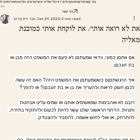
צור קשר
פודקאסט
קורסים דיגיטליים
ליווי אישי
קורסים וסדנאות
אודות
הבית
צור קשר
2 min read
Jan 29, 2024
ענר וייס מרום
את לא רואה אותי/ את לוקחת אותי כמובנת
מאליה
אם אתםן כמוני, וודאי שמעתםן לא פעם את המשפט הזה מבן או 
בת זוגכםן.
איך הרגשתםןם כששמעתםן את המשפט הזה? האם זה עשה 
לכםן חשק לראות ולהעריך את בן או בת זוגכםן? או להפך?
רובנו לא אוהביםות שמאשימים אותנו או שמים עלינו אבחנות 
ותגיות. הדחף הראשוני שלנו עשוי להיות לכעוס ולהתקיף בחזרה, 
להתרחק, או אולי לחוש אשמה, להסביר ולהצטדק.
אז מה אפשר בכ"ז לעשות כששומעים את הדברים האלו, בלי 